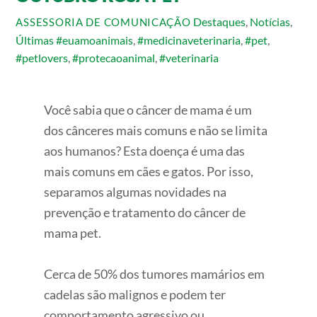
Destaques
,
Notícias
,
ASSESSORIA DE COMUNICAÇÃO
Últimas
#euamoanimais
,
#medicinaveterinaria
,
#pet
,
#petlovers
,
#protecaoanimal
,
#veterinaria
Você sabia que o câncer de mama é um
dos cânceres mais comuns e não se limita
aos humanos? Esta doença é uma das
mais comuns em cães e gatos. Por isso,
separamos algumas novidades na
prevenção e tratamento do câncer de
mama pet.
Cerca de 50% dos tumores mamários em
cadelas são malignos e podem ter
comportamento agressivo ou