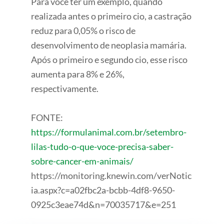
Para você ter um exemplo, quando
realizada antes o primeiro cio, a castração
reduz para 0,05% o risco de
desenvolvimento de neoplasia mamária.
Após o primeiro e segundo cio, esse risco
aumenta para 8% e 26%,
respectivamente.
FONTE:
https://formulanimal.com.br/setembro-
lilas-tudo-o-que-voce-precisa-saber-
sobre-cancer-em-animais/
https://monitoring.knewin.com/verNotic
ia.aspx?c=a02fbc2a-bcbb-4df8-9650-
0925c3eae74d&n=70035717&e=251