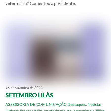
veterinária.” Comentou a presidente.
16 de setembro de 2022
SETEMBRO LILÁS
Destaques
,
Notícias
,
ASSESSORIA DE COMUNICAÇÃO
Últimas
#cancer
,
#clinicaveterinaria
,
#euamoanimais
,
#lilas
,