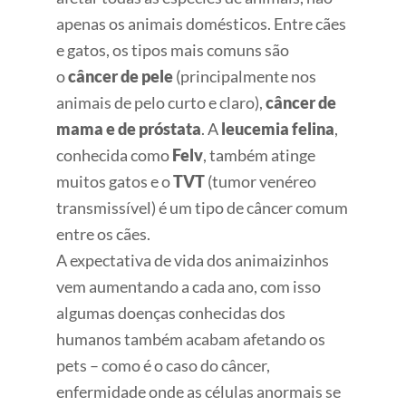
apenas os animais domésticos. Entre cães
e gatos, os tipos mais comuns são
o
câncer de pele
(principalmente nos
animais de pelo curto e claro),
câncer de
mama e de próstata
. A
leucemia felina
,
conhecida como
Felv
, também atinge
muitos gatos e o
TVT
(tumor venéreo
transmissível) é um tipo de câncer comum
entre os cães.
A expectativa de vida dos animaizinhos
vem aumentando a cada ano, com isso
algumas doenças conhecidas dos
humanos também acabam afetando os
pets – como é o caso do câncer,
enfermidade onde as células anormais se