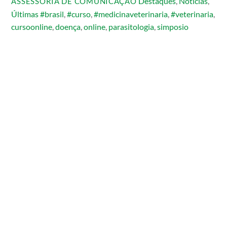
Destaques
,
Notícias
,
ASSESSORIA DE COMUNICAÇÃO
Últimas
#brasil
,
#curso
,
#medicinaveterinaria
,
#veterinaria
,
cursoonline
,
doença
,
online
,
parasitologia
,
simposio