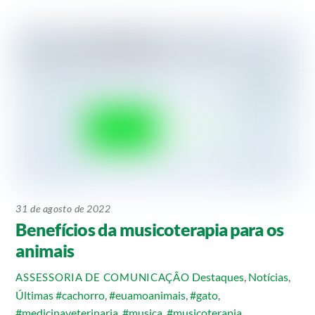
31 de agosto de 2022
Benefícios da musicoterapia para os
animais
Destaques
,
Notícias
,
ASSESSORIA DE COMUNICAÇÃO
Últimas
#cachorro
,
#euamoanimais
,
#gato
,
#medicinaveterinaria
,
#musica
,
#musicoterapia
,