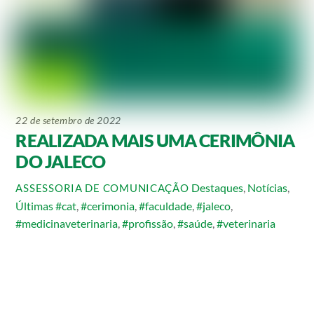
22 de setembro de 2022
REALIZADA MAIS UMA CERIMÔNIA
DO JALECO
Destaques
,
Notícias
,
ASSESSORIA DE COMUNICAÇÃO
Últimas
#cat
,
#cerimonia
,
#faculdade
,
#jaleco
,
#medicinaveterinaria
,
#profissão
,
#saúde
,
#veterinaria