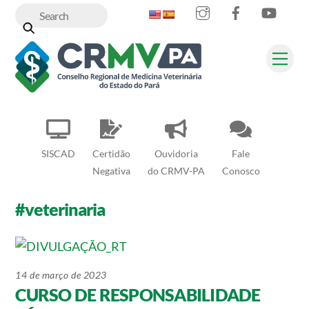
Instagram
Facebook
YouT
Skip
to
content
Me
SISCAD
Certidão
Ouvidoria
Fale
Negativa
do CRMV-PA
Conosco
#veterinaria
14 de março de 2023
CURSO DE RESPONSABILIDADE