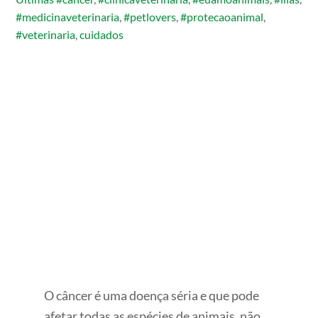
#medicinaveterinaria
,
#petlovers
,
#protecaoanimal
,
#veterinaria
,
cuidados
O câncer é uma doença séria e que pode
afetar todas as espécies de animais, não