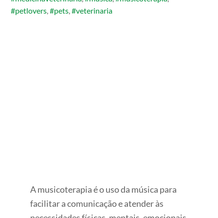
#petlovers
,
#pets
,
#veterinaria
A musicoterapia é o uso da música para
facilitar a comunicação e atender às
necessidades físicas, mentais, emocionais