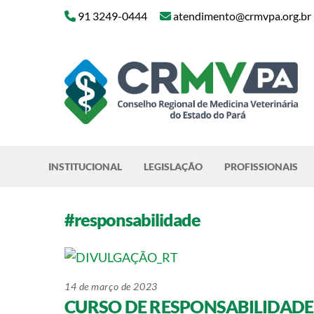
Skip
91 3249-0444
atendimento@crmvpa.org.br
to
content
INSTITUCIONAL
LEGISLAÇÃO
PROFISSIONAIS
#responsabilidade
14 de março de 2023
CURSO DE RESPONSABILIDADE