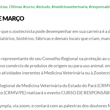
ícias
,
Últimas
#curso
,
#estudo
,
#medicinaveterinaria
,
#responsabi
DE MARÇO
e que o zootecnista pode desempenhar em sua carreira é a 
iatórios, biotérios, fábricas e demais locais que criam, m
mo representante do seu Conselho Regional na proteção ao 
 e no comércio de produtos de origem ou para uso animal, 
do atividades inerentes à Medicina Veterinária ou à Zootecn
 Regional de Medicina Veterinária do Estado do Pará (CRM
buco (CRMV/PE) realizará o evento CURSO DE RESPONS
sympla, via zoom, e contará com as palestras dos doutores 