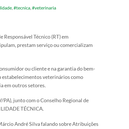
lidade
,
#tecnica
,
#veterinaria
de Responsável Técnico (RT) em
anipulam, prestam serviço ou comercializam
consumidor ou cliente e na garantia do bem-
em estabelecimentos veterinários como
ia em outros setores.
V/PA), junto com o Conselho Regional de
ÁBILIDADE TÉCNICA.
Márcio André Silva falando sobre Atribuições