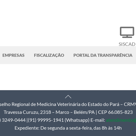
SISCAD
EMPRESAS
FISCALIZAÇÃO
PORTAL DA TRANSPARÊNCIA
Back
elho Regional de Medicina Veterinária do Estado do Pará – CR
To
Travessa Curuzu, 2318 – Marco – Belém/PA | CEP 66.085-823
Top
1) 3249-0444 |(91) 99995-1941 (Whatsapp) E-mail:
atendimento@
Expediente: De segunda a sexta-feira, das 8h às 14h