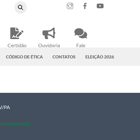
Instagram
Facebook
YouTube
Certidão
Ouvidoria
Fale
Negativa
do CRMV-PA
Conosco
CÓDIGO DE ÉTICA
CONTATOS
ELEIÇÃO 2026
MV/PA
crmvpa.org.br