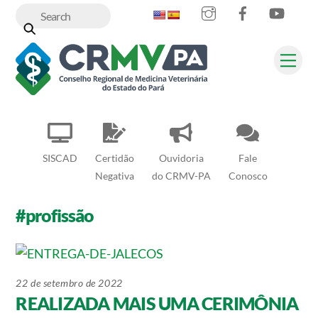
Instagram
Facebook
YouT
Skip
to
content
Me
SISCAD
Certidão
Ouvidoria
Fale
Negativa
do CRMV-PA
Conosco
#profissão
22 de setembro de 2022
REALIZADA MAIS UMA CERIMÔNIA