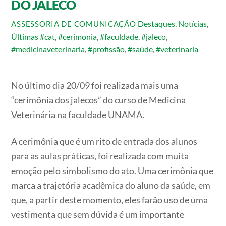
DO JALECO
Destaques
,
Notícias
,
ASSESSORIA DE COMUNICAÇÃO
Últimas
#cat
,
#cerimonia
,
#faculdade
,
#jaleco
,
#medicinaveterinaria
,
#profissão
,
#saúde
,
#veterinaria
No último dia 20/09 foi realizada mais uma
“cerimônia dos jalecos” do curso de Medicina
Veterinária na faculdade UNAMA.
A cerimônia que é um rito de entrada dos alunos
para as aulas práticas, foi realizada com muita
emoção pelo simbolismo do ato. Uma cerimônia que
marca a trajetória acadêmica do aluno da saúde, em
que, a partir deste momento, eles farão uso de uma
vestimenta que sem dúvida é um importante