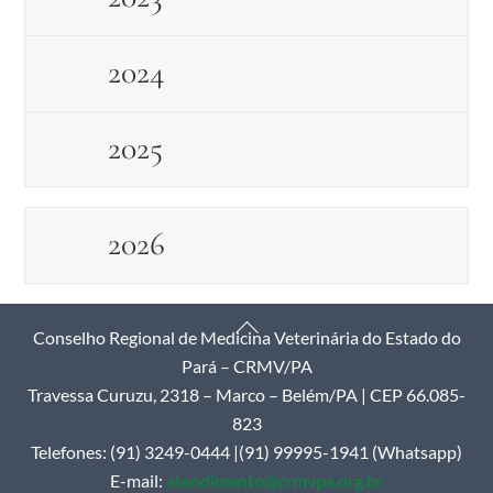
2024
2025
2026
Back
Conselho Regional de Medicina Veterinária do Estado do
To
Pará – CRMV/PA
Top
Travessa Curuzu, 2318 – Marco – Belém/PA | CEP 66.085-
823
Telefones: (91) 3249-0444 |(91) 99995-1941 (Whatsapp)
E-mail:
atendimento@crmvpa.org.br