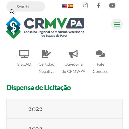
Instagram
Facebook
YouT
Skip
to
content
Me
SISCAD
Certidão
Ouvidoria
Fale
Negativa
do CRMV-PA
Conosco
Dispensa de Licitação
2022
2023