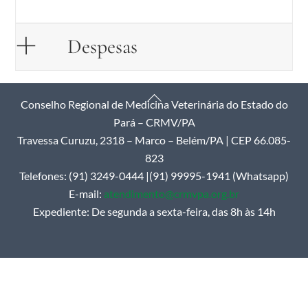
Despesas
Back
Conselho Regional de Medicina Veterinária do Estado do
To
Pará – CRMV/PA
Top
Travessa Curuzu, 2318 – Marco – Belém/PA | CEP 66.085-
823
Telefones: (91) 3249-0444 |(91) 99995-1941 (Whatsapp)
E-mail:
atendimento@crmvpa.org.br
Expediente: De segunda a sexta-feira, das 8h às 14h