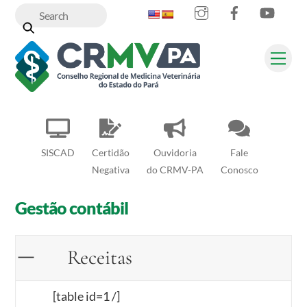
Instagram
Facebook
YouT
Skip
to
content
Me
SISCAD
Certidão
Ouvidoria
Fale
Negativa
do CRMV-PA
Conosco
Gestão contábil
Receitas
[table id=1 /]