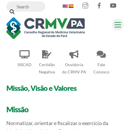
Instagram
Facebook
YouT
Skip
to
content
Me
SISCAD
Certidão
Ouvidoria
Fale
Negativa
do CRMV-PA
Conosco
Missão, Visão e Valores
Missão
Normatizar, orientar e fiscalizar o exercício da