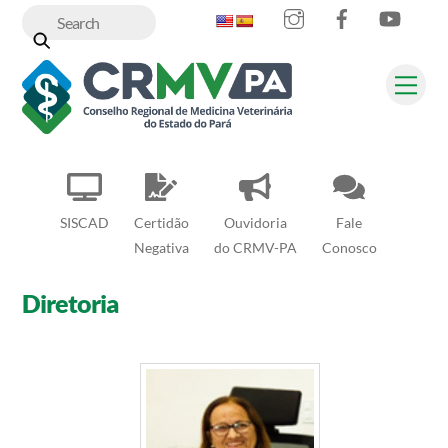
Instagram
Facebook
YouT
Skip
to
content
Me
SISCAD
Certidão
Ouvidoria
Fale
Negativa
do CRMV-PA
Conosco
Diretoria