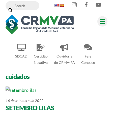
Instagram
Facebook
YouT
Skip
to
content
Me
SISCAD
Certidão
Ouvidoria
Fale
Negativa
do CRMV-PA
Conosco
cuidados
16 de setembro de 2022
SETEMBRO LILÁS