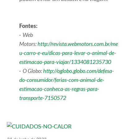
Fontes:
·
Web
Motors:
http://revista.webmotors.com.br/me
u-carro-e-eu/dicas-para-levar-o-animal-de-
estimacao-para-viajar/1334081235730
·
O Globo:
http://oglobo.globo.com/defesa-
do-consumidor/ferias-com-animal-de-
estimacao-conheca-as-regras-para-
transporte-7150572