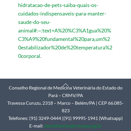
hidratacao-de-pets-saiba-quais-os-
cuidados-indispensaveis-para-manter-
saude-do-seu-
animal#:~:text=A%20%C3%A1gua%20%
C3%A9%20fundamental%20para,um%2
0estabilizador%20de%20temperatura%2
0corporal
.
Back
Conselho Regional de Medicina Veterinária do Estado do
To
Pará – CRMV/PA
Top
Travessa Curuzu, 2318 – Marco – Belém/PA | CEP 66.085-
823
Telefones: (91) 3249-0444 |(91) 99995-1941 (Whatsapp)
E-mail:
atendimento@crmvpa.org.br