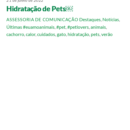
21 de junho de 2022
Hidratação de Pets￼
Destaques
,
Notícias
,
ASSESSORIA DE COMUNICAÇÃO
Últimas
#euamoanimais
,
#pet
,
#petlovers
,
animais
,
cachorro
,
calor
,
cuidados
,
gato
,
hidratação
,
pets
,
verão