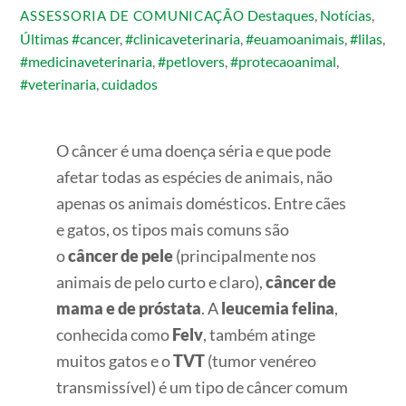
Destaques
,
Notícias
,
ASSESSORIA DE COMUNICAÇÃO
Últimas
#cancer
,
#clinicaveterinaria
,
#euamoanimais
,
#lilas
,
#medicinaveterinaria
,
#petlovers
,
#protecaoanimal
,
#veterinaria
,
cuidados
O câncer é uma doença séria e que pode
afetar todas as espécies de animais, não
apenas os animais domésticos. Entre cães
e gatos, os tipos mais comuns são
o
câncer de pele
(principalmente nos
animais de pelo curto e claro),
câncer de
mama e de próstata
. A
leucemia felina
,
conhecida como
Felv
, também atinge
muitos gatos e o
TVT
(tumor venéreo
transmissível) é um tipo de câncer comum