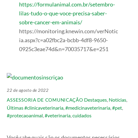
https://formulanimal.com.br/setembro-
lilas-tudo-o-que-voce-precisa-saber-
sobre-cancer-em-animais/
https://monitoring.knewin.com/verNotic
ia.aspx?c=a02fbc2a-bcbb-4df8-9650-
0925c3eae74d&n=70035717&e=251
22 de agosto de 2022
Destaques
,
Notícias
,
ASSESSORIA DE COMUNICAÇÃO
Últimas
#clinicaveterinaria
,
#medicinaveterinaria
,
#pet
,
#protecaoanimal
,
#veterinaria
,
cuidados
Você sabe quais são os documentos necessários