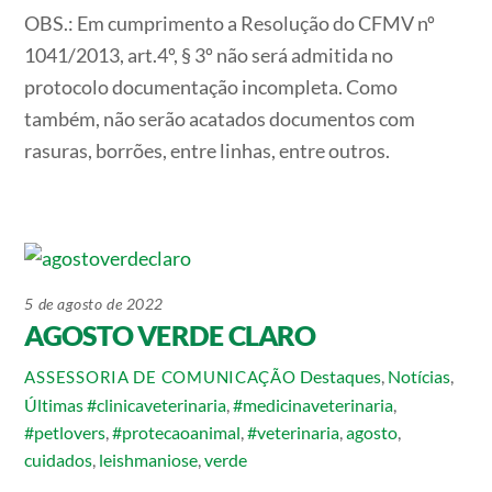
OBS.: Em cumprimento a Resolução do CFMV nº
1041/2013, art.4º, § 3º não será admitida no
protocolo documentação incompleta. Como
também, não serão acatados documentos com
rasuras, borrões, entre linhas, entre outros.
5 de agosto de 2022
AGOSTO VERDE CLARO
Destaques
,
Notícias
,
ASSESSORIA DE COMUNICAÇÃO
Últimas
#clinicaveterinaria
,
#medicinaveterinaria
,
#petlovers
,
#protecaoanimal
,
#veterinaria
,
agosto
,
cuidados
,
leishmaniose
,
verde