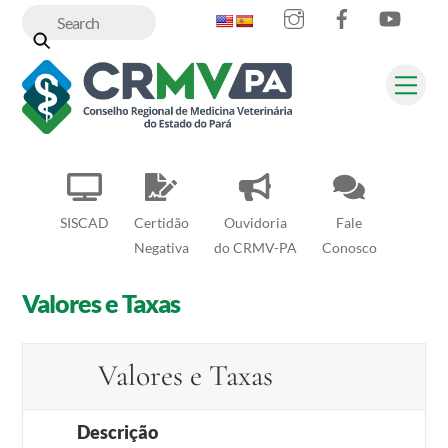
Instagram
Facebook
YouT
Skip
to
content
Me
SISCAD
Certidão
Ouvidoria
Fale
Negativa
do CRMV-PA
Conosco
Valores e Taxas
Valores e Taxas
Descrição