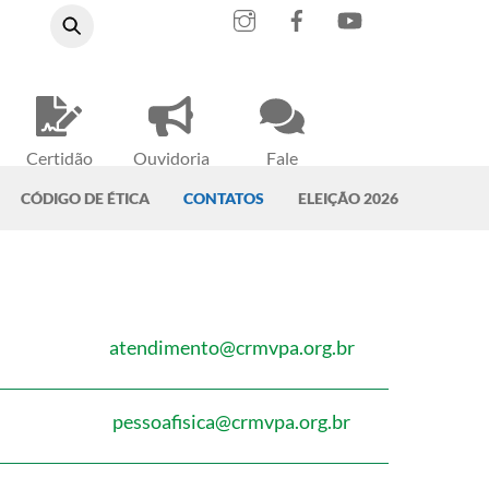
Instagram
Facebook
YouTube
Certidão
Ouvidoria
Fale
Negativa
do CRMV-PA
Conosco
CÓDIGO DE ÉTICA
CONTATOS
ELEIÇÃO 2026
atendimento@crmvpa.org.br
pessoafisica@crmvpa.org.br