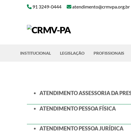
Skip
91 3249-0444
atendimento@crmvpa.org.br
to
content
INSTITUCIONAL
LEGISLAÇÃO
PROFISSIONAIS
ATENDIMENTO
ASSESSORIA DA PRE
ATENDIMENTO PESSOA FÍSICA
ATENDIMENTO PESSOA JURÍDICA