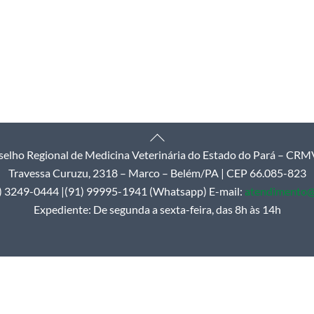
Back
elho Regional de Medicina Veterinária do Estado do Pará – CR
To
Travessa Curuzu, 2318 – Marco – Belém/PA | CEP 66.085-823
Top
1) 3249-0444 |(91) 99995-1941 (Whatsapp) E-mail:
atendimento@
Expediente: De segunda a sexta-feira, das 8h às 14h