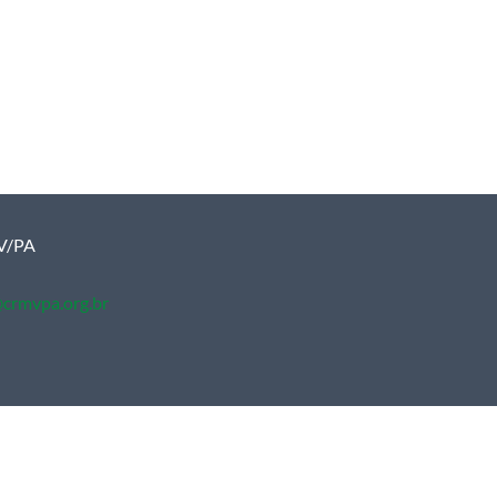
MV/PA
crmvpa.org.br