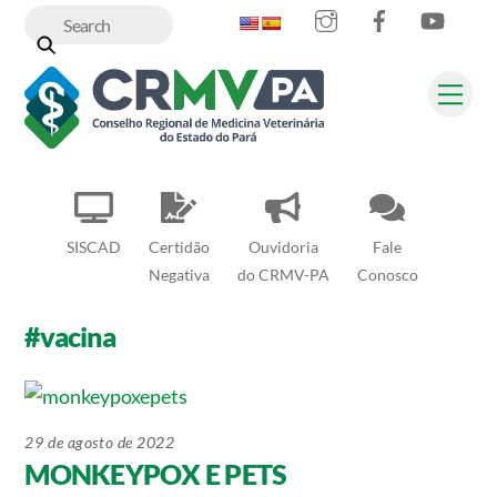
Instagram
Facebook
YouT
Skip
to
content
Me
SISCAD
Certidão
Ouvidoria
Fale
Negativa
do CRMV-PA
Conosco
#vacina
29 de agosto de 2022
MONKEYPOX E PETS