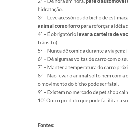
2º – De hora em hora,
pare o automóvel 
hidratação.
3º – Leve acessórios do bicho de estimaçã
animal como forro
para reforçar a idéia 
4º – É obrigatório
levar a carteira de va
trânsito).
5º – Nunca dê comida durante a viagem: is
6º – Dê algumas voltas de carro com o se
7º – Manter a temperatura do carro próx
8º – Não levar o animal solto nem com a 
o movimento do bicho pode ser fatal.
9º – Existem no mercado de pet shop calm
10º Outro produto que pode facilitar a su
Fontes: