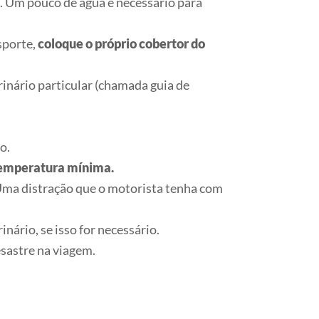
s. Um pouco de água é necessário para
sporte,
coloque o próprio cobertor do
inário particular (chamada guia de
o.
temperatura mínima.
. Uma distração que o motorista tenha com
nário, se isso for necessário.
sastre na viagem.