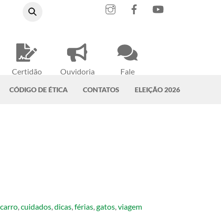
Instagram
Facebook
YouTube
Certidão
Ouvidoria
Fale
Negativa
do CRMV-PA
Conosco
CÓDIGO DE ÉTICA
CONTATOS
ELEIÇÃO 2026
,
carro
,
cuidados
,
dicas
,
férias
,
gatos
,
viagem