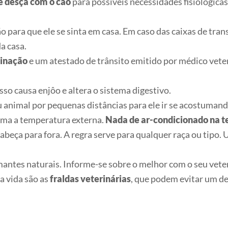
e desça com o cão
para possíveis necessidades fisiológica
o para que ele se sinta em casa. Em caso das caixas de tran
da casa.
cinação
e um atestado de trânsito emitido por médico veter
so causa enjôo e altera o sistema digestivo.
u animal por pequenas distâncias para ele ir se acostumand
ima a temperatura externa.
Nada de ar-condicionado na 
cabeça para fora. A regra serve para qualquer raça ou tipo
antes naturais. Informe-se sobre o melhor com o seu veteri
a vida são as
fraldas veterinárias
, que podem evitar um de