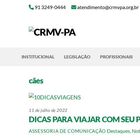
Skip
91 3249-0444
atendimento@crmvpa.org.br
to
content
INSTITUCIONAL
LEGISLAÇÃO
PROFISSIONAIS
cães
11 de julho de 2022
DICAS PARA VIAJAR COM SEU 
Destaques
,
Not
ASSESSORIA DE COMUNICAÇÃO