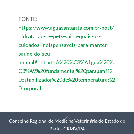
FONTE:
https://www.aguasantarita.com.br/post/
hidratacao-de-pets-saiba-quais-os-
cuidados-indispensaveis-para-manter-
saude-do-seu-
animal#:~:text=A%20%C3%A1gua%20%
C3%A9%20fundamental%20para,um%2
0estabilizador%20de%20temperatura%2
0corporal
.
Back
Conselho Regional de Medicina Veterinária do Estado do
To
Pará – CRMV/PA