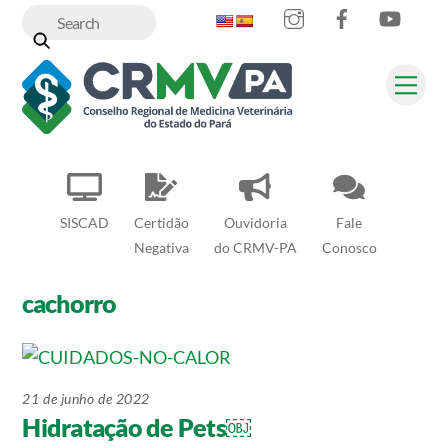
Instagram
Facebook
YouT
Skip
to
content
Me
SISCAD
Certidão
Ouvidoria
Fale
Negativa
do CRMV-PA
Conosco
cachorro
21 de junho de 2022
Hidratação de Pets￼