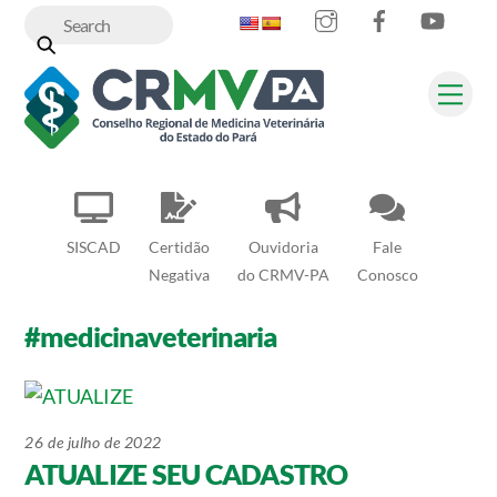
Instagram
Facebook
YouT
Skip
to
content
Me
SISCAD
Certidão
Ouvidoria
Fale
Negativa
do CRMV-PA
Conosco
#medicinaveterinaria
26 de julho de 2022
ATUALIZE SEU CADASTRO