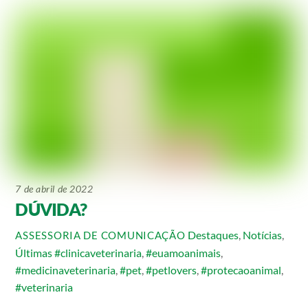
7 de abril de 2022
DÚVIDA?
Destaques
,
Notícias
,
ASSESSORIA DE COMUNICAÇÃO
Últimas
#clinicaveterinaria
,
#euamoanimais
,
#medicinaveterinaria
,
#pet
,
#petlovers
,
#protecaoanimal
,
#veterinaria