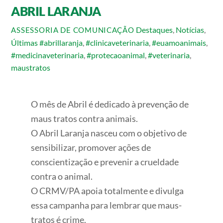
ABRIL LARANJA
Destaques
,
Notícias
,
ASSESSORIA DE COMUNICAÇÃO
Últimas
#abrillaranja
,
#clinicaveterinaria
,
#euamoanimais
,
#medicinaveterinaria
,
#protecaoanimal
,
#veterinaria
,
maustratos
O mês de Abril é dedicado à prevenção de
maus tratos contra animais.
O Abril Laranja nasceu com o objetivo de
sensibilizar, promover ações de
conscientização e prevenir a crueldade
contra o animal.
O CRMV/PA apoia totalmente e divulga
essa campanha para lembrar que maus-
tratos é crime.