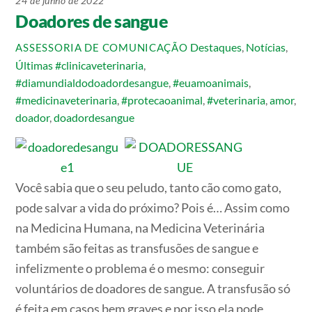
24 de junho de 2022
Doadores de sangue
Destaques
,
Notícias
,
ASSESSORIA DE COMUNICAÇÃO
Últimas
#clinicaveterinaria
,
#diamundialdodoadordesangue
,
#euamoanimais
,
#medicinaveterinaria
,
#protecaoanimal
,
#veterinaria
,
amor
,
doador
,
doadordesangue
Você sabia que o seu peludo, tanto cão como gato,
pode salvar a vida do próximo? Pois é… Assim como
na Medicina Humana, na Medicina Veterinária
também são feitas as transfusões de sangue e
infelizmente o problema é o mesmo: conseguir
voluntários de doadores de sangue. A transfusão só
é feita em casos bem graves e por isso ela pode