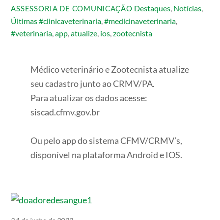
Destaques
,
Notícias
,
ASSESSORIA DE COMUNICAÇÃO
Últimas
#clinicaveterinaria
,
#medicinaveterinaria
,
#veterinaria
,
app
,
atualize
,
ios
,
zootecnista
Médico veterinário e Zootecnista atualize
seu cadastro junto ao CRMV/PA.
Para atualizar os dados acesse:
siscad.cfmv.gov.br
Ou pelo app do sistema CFMV/CRMV’s,
disponível na plataforma Android e IOS.