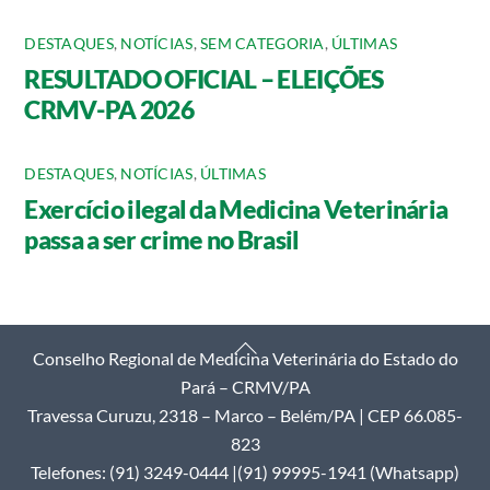
DESTAQUES
,
NOTÍCIAS
,
SEM CATEGORIA
,
ÚLTIMAS
RESULTADO OFICIAL – ELEIÇÕES
CRMV-PA 2026
DESTAQUES
,
NOTÍCIAS
,
ÚLTIMAS
Exercício ilegal da Medicina Veterinária
passa a ser crime no Brasil
Back
Conselho Regional de Medicina Veterinária do Estado do
To
Pará – CRMV/PA
Top
Travessa Curuzu, 2318 – Marco – Belém/PA | CEP 66.085-
823
Telefones: (91) 3249-0444 |(91) 99995-1941 (Whatsapp)