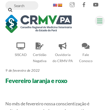
Instagram
Facebook
YouT
Skip
to
content
Me
SISCAD
Certidão
Ouvidoria
Fale
Negativa
do CRMV-PA
Conosco
9 de fevereiro de 2022
Fevereiro laranja e roxo
No mês de fevereiro nossa conscientização é