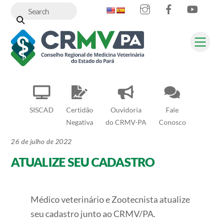
Instagram
Facebook
YouT
Skip
to
content
Me
SISCAD
Certidão
Ouvidoria
Fale
Negativa
do CRMV-PA
Conosco
26 de julho de 2022
ATUALIZE SEU CADASTRO
Médico veterinário e Zootecnista atualize
seu cadastro junto ao CRMV/PA.