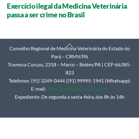
Exercício ilegal da Medicina Veterinária
passa a ser crime no Brasil
Back
Conselho Regional de Medicina Veterinária do Estado do
To
Pará – CRMV/PA
Top
Travessa Curuzu, 2318 – Marco – Belém/PA | CEP 66.085-
823
Telefones: (91) 3249-0444 |(91) 99995-1941 (Whatsapp)
E-mail:
atendimento@crmvpa.org.br
Expediente: De segunda a sexta-feira, das 8h às 14h