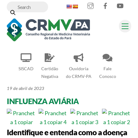
Instagram
Facebook
YouT
Skip
to
content
Me
SISCAD
Certidão
Ouvidoria
Fale
Negativa
do CRMV-PA
Conosco
19 de abril de 2023
INFLUENZA AVIÁRIA
Identifique e entenda como a doença