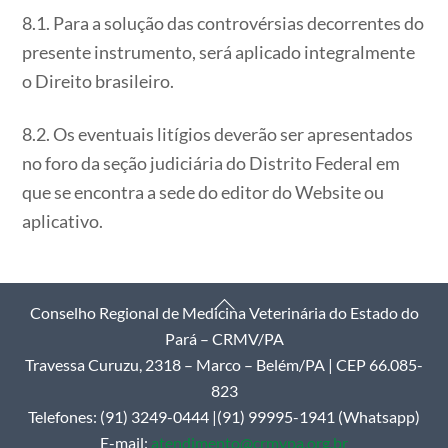
8.1. Para a solução das controvérsias decorrentes do
presente instrumento, será aplicado integralmente
o Direito brasileiro.
8.2. Os eventuais litígios deverão ser apresentados
no foro da seção judiciária do Distrito Federal em
que se encontra a sede do editor do Website ou
aplicativo.
Back
Conselho Regional de Medicina Veterinária do Estado do
To
Pará – CRMV/PA
Top
Travessa Curuzu, 2318 – Marco – Belém/PA | CEP 66.085-
823
Telefones: (91) 3249-0444 |(91) 99995-1941 (Whatsapp)
E-mail:
atendimento@crmvpa.org.br