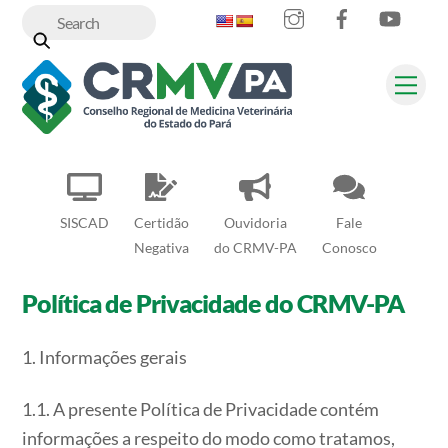
Instagram
Facebook
YouT
Skip
to
content
Me
SISCAD
Certidão
Ouvidoria
Fale
Negativa
do CRMV-PA
Conosco
Política de Privacidade do CRMV-PA
1. Informações gerais
1.1. A presente Política de Privacidade contém
informações a respeito do modo como tratamos,