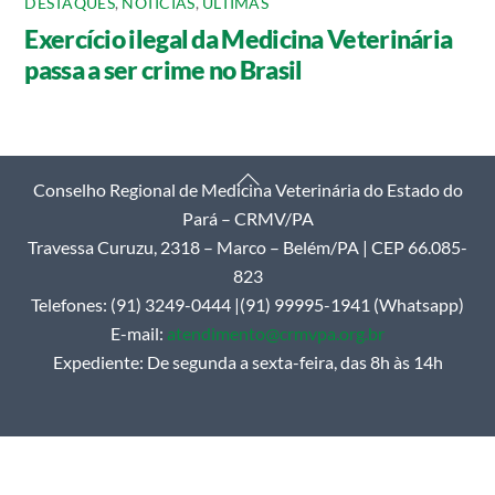
DESTAQUES
,
NOTÍCIAS
,
ÚLTIMAS
Exercício ilegal da Medicina Veterinária
passa a ser crime no Brasil
Back
Conselho Regional de Medicina Veterinária do Estado do
To
Pará – CRMV/PA
Top
Travessa Curuzu, 2318 – Marco – Belém/PA | CEP 66.085-
823
Telefones: (91) 3249-0444 |(91) 99995-1941 (Whatsapp)
E-mail:
atendimento@crmvpa.org.br
Expediente: De segunda a sexta-feira, das 8h às 14h