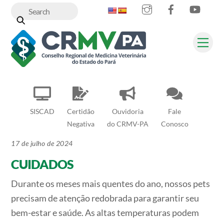
Instagram
Facebook
YouT
Skip
to
content
Me
SISCAD
Certidão
Ouvidoria
Fale
Negativa
do CRMV-PA
Conosco
17 de julho de 2024
CUIDADOS
Durante os meses mais quentes do ano, nossos pets
precisam de atenção redobrada para garantir seu
bem-estar e saúde. As altas temperaturas podem