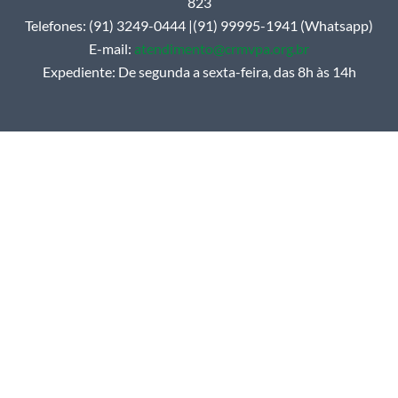
823
Telefones: (91) 3249-0444 |(91) 99995-1941 (Whatsapp)
E-mail:
atendimento@crmvpa.org.br
Expediente: De segunda a sexta-feira, das 8h às 14h