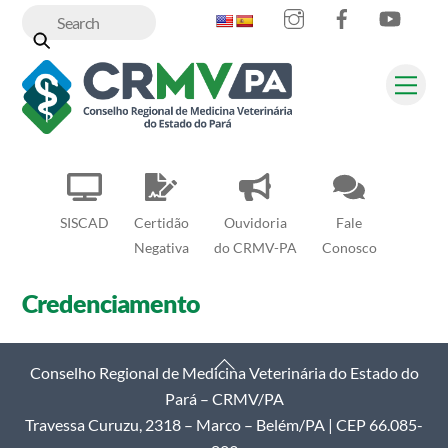
Instagram
Facebook
YouT
Skip
to
content
Me
SISCAD
Certidão
Ouvidoria
Fale
Negativa
do CRMV-PA
Conosco
Credenciamento
Back
Conselho Regional de Medicina Veterinária do Estado do
To
Pará – CRMV/PA
Top
Travessa Curuzu, 2318 – Marco – Belém/PA | CEP 66.085-