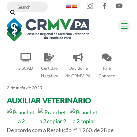
Instagram
Facebook
YouT
Skip
to
content
Me
SISCAD
Certidão
Ouvidoria
Fale
Negativa
do CRMV-PA
Conosco
2 de maio de 2023
AUXILIAR VETERINÁRIO
De acordo com a Resolução nº 1.260, de 28 de