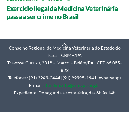
Exercício ilegal da Medicina Veterinária
passa a ser crime no Brasil
Back
Conselho Regional de Medicina Veterinária do Estado do
To
Pará – CRMV/PA
Top
Travessa Curuzu, 2318 – Marco – Belém/PA | CEP 66.085-
823
Telefones: (91) 3249-0444 |(91) 99995-1941 (Whatsapp)
E-mail:
atendimento@crmvpa.org.br
Expediente: De segunda a sexta-feira, das 8h às 14h