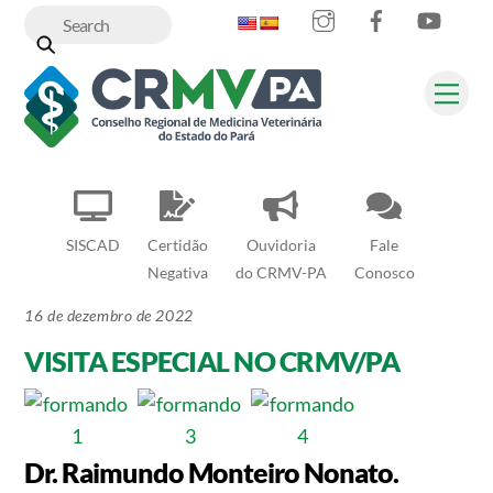
Instagram
Facebook
YouT
Skip
to
content
Me
SISCAD
Certidão
Ouvidoria
Fale
Negativa
do CRMV-PA
Conosco
16 de dezembro de 2022
VISITA ESPECIAL NO CRMV/PA
Dr. Raimundo Monteiro Nonato.