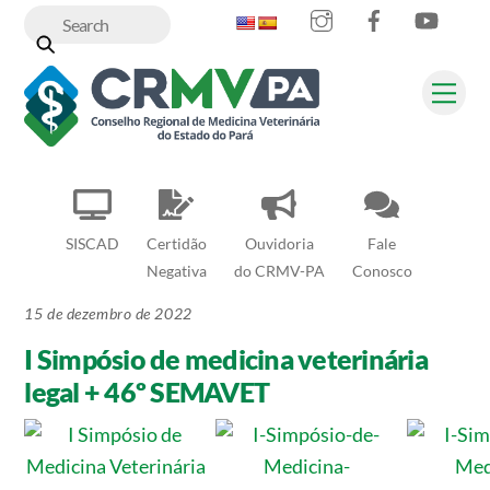
Instagram
Facebook
YouT
Skip
to
content
Me
SISCAD
Certidão
Ouvidoria
Fale
Negativa
do CRMV-PA
Conosco
15 de dezembro de 2022
I Simpósio de medicina veterinária
legal + 46º SEMAVET