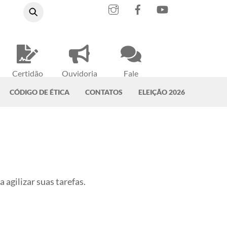
Instagram
Facebook
YouTube
Certidão
Ouvidoria
Fale
Negativa
do CRMV-PA
Conosco
CÓDIGO DE ÉTICA
CONTATOS
ELEIÇÃO 2026
 agilizar suas tarefas.