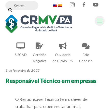
Instagram
Facebook
YouT
Skip
to
content
Me
SISCAD
Certidão
Ouvidoria
Fale
Negativa
do CRMV-PA
Conosco
3 de fevereiro de 2022
Responsável Técnico em empresas
O Responsável Técnico tem o dever de
trabalhar para o bem-estar animal,