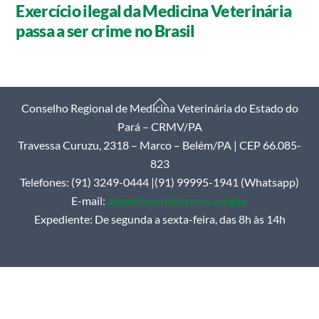
Exercício ilegal da Medicina Veterinária
passa a ser crime no Brasil
Back
Conselho Regional de Medicina Veterinária do Estado do
To
Pará – CRMV/PA
Top
Travessa Curuzu, 2318 – Marco – Belém/PA | CEP 66.085-
823
Telefones: (91) 3249-0444 |(91) 99995-1941 (Whatsapp)
E-mail:
atendimento@crmvpa.org.br
Expediente: De segunda a sexta-feira, das 8h às 14h