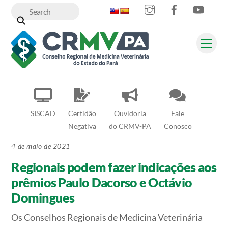
Instagram
Facebook
YouT
Skip
to
content
Me
SISCAD
Certidão
Ouvidoria
Fale
Negativa
do CRMV-PA
Conosco
4 de maio de 2021
Regionais podem fazer indicações aos
prêmios Paulo Dacorso e Octávio
Domingues
Os Conselhos Regionais de Medicina Veterinária