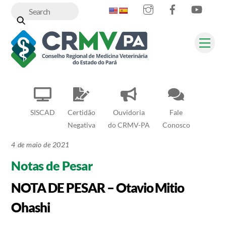
Instagram
Facebook
YouT
Skip
to
content
Me
SISCAD
Certidão
Ouvidoria
Fale
Negativa
do CRMV-PA
Conosco
4 de maio de 2021
Notas de Pesar
NOTA DE PESAR – Otavio Mitio
Ohashi