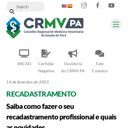
Instagram
Facebook
YouT
Skip
to
content
Me
SISCAD
Certidão
Ouvidoria
Fale
Negativa
do CRMV-PA
Conosco
14 de fevereiro de 2023
RECADASTRAMENTO
Saiba como fazer o seu
recadastramento profissional e quais
as novidades.