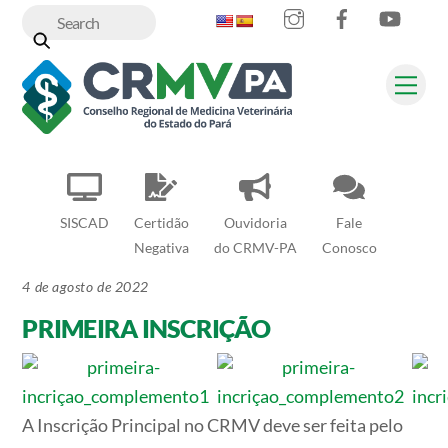
Instagram
Facebook
YouT
Skip
to
content
Me
SISCAD
Certidão
Ouvidoria
Fale
Negativa
do CRMV-PA
Conosco
4 de agosto de 2022
PRIMEIRA INSCRIÇÃO
A Inscrição Principal no CRMV deve ser feita pelo