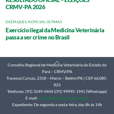
CRMV-PA 2026
DESTAQUES
,
NOTÍCIAS
,
ÚLTIMAS
Exercício ilegal da Medicina Veterinária
passa a ser crime no Brasil
Back
Conselho Regional de Medicina Veterinária do Estado do
To
Pará – CRMV/PA
Top
Travessa Curuzu, 2318 – Marco – Belém/PA | CEP 66.085-
823
Telefones: (91) 3249-0444 |(91) 99995-1941 (Whatsapp)
E-mail:
atendimento@crmvpa.org.br
Expediente: De segunda a sexta-feira, das 8h às 14h