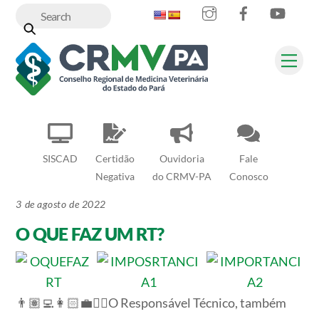
Instagram
Facebook
YouT
Skip
to
content
Me
SISCAD
Certidão
Ouvidoria
Fale
Negativa
do CRMV-PA
Conosco
3 de agosto de 2022
O QUE FAZ UM RT?
👨🏽‍💻👩🏻‍💼👨‍⚕️O Responsável Técnico, também