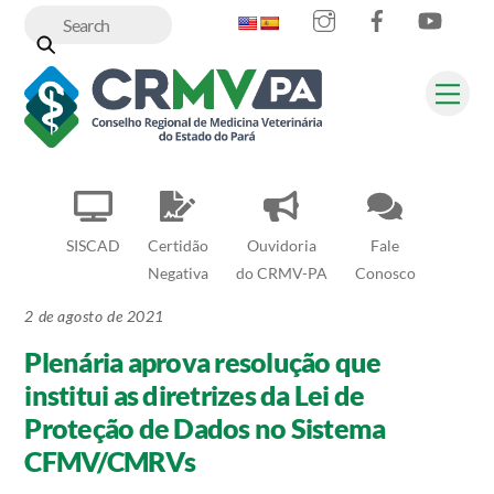
Instagram
Facebook
YouT
Skip
to
content
Me
SISCAD
Certidão
Ouvidoria
Fale
Negativa
do CRMV-PA
Conosco
2 de agosto de 2021
Plenária aprova resolução que
institui as diretrizes da Lei de
Proteção de Dados no Sistema
CFMV/CMRVs