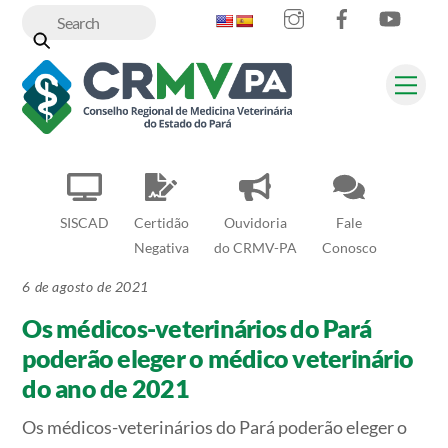
Instagram
Facebook
YouT
Skip
to
content
Me
SISCAD
Certidão
Ouvidoria
Fale
Negativa
do CRMV-PA
Conosco
6 de agosto de 2021
Os médicos-veterinários do Pará
poderão eleger o médico veterinário
do ano de 2021
Os médicos-veterinários do Pará poderão eleger o