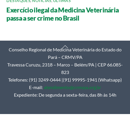
DESTAQUES
,
NOTÍCIAS
,
ÚLTIMAS
Exercício ilegal da Medicina Veterinária
passa a ser crime no Brasil
Back
Conselho Regional de Medicina Veterinária do Estado do
To
Pará – CRMV/PA
Top
Travessa Curuzu, 2318 – Marco – Belém/PA | CEP 66.085-
823
Telefones: (91) 3249-0444 |(91) 99995-1941 (Whatsapp)
E-mail:
atendimento@crmvpa.org.br
Expediente: De segunda a sexta-feira, das 8h às 14h