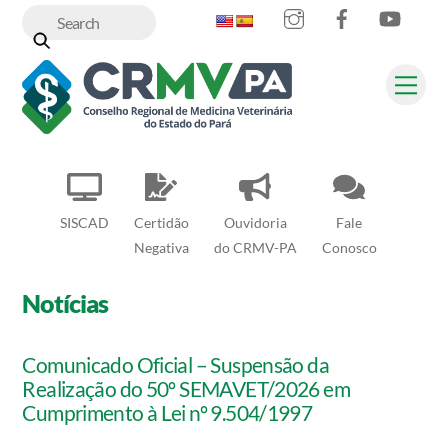
Instagram
Facebook
YouT
Skip
to
content
Me
SISCAD
Certidão
Ouvidoria
Fale
Negativa
do CRMV-PA
Conosco
Notícias
Comunicado Oficial – Suspensão da
Realização do 50º SEMAVET/2026 em
Cumprimento à Lei nº 9.504/1997