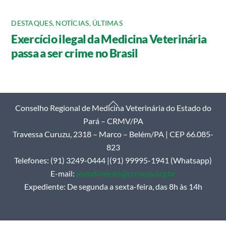
DESTAQUES
,
NOTÍCIAS
,
ÚLTIMAS
Exercício ilegal da Medicina Veterinária
passa a ser crime no Brasil
Back
Conselho Regional de Medicina Veterinária do Estado do
To
Pará – CRMV/PA
Top
Travessa Curuzu, 2318 – Marco – Belém/PA | CEP 66.085-
823
Telefones: (91) 3249-0444 |(91) 99995-1941 (Whatsapp)
E-mail:
atendimento@crmvpa.org.br
Expediente: De segunda a sexta-feira, das 8h às 14h