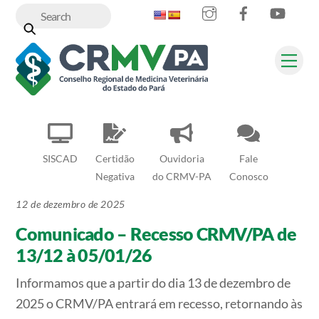
Instagram
Facebook
YouT
Skip
to
content
Me
SISCAD
Certidão
Ouvidoria
Fale
Negativa
do CRMV-PA
Conosco
12 de dezembro de 2025
Comunicado – Recesso CRMV/PA de
13/12 à 05/01/26
Informamos que a partir do dia 13 de dezembro de
2025 o CRMV/PA entrará em recesso, retornando às