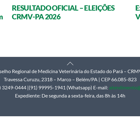
RESULTADO OFICIAL – ELEIÇÕES
E
m
CRMV-PA 2026
V
Back
elho Regional de Medicina Veterinária do Estado do Pará – CR
To
Travessa Curuzu, 2318 – Marco – Belém/PA | CEP 66.085-823
Top
1) 3249-0444 |(91) 99995-1941 (Whatsapp) E-mail:
atendimento@
Expediente: De segunda a sexta-feira, das 8h às 14h