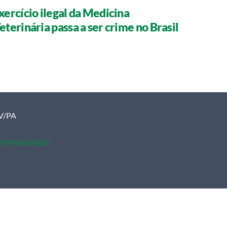
xercício ilegal da Medicina
eterinária passa a ser crime no Brasil
MV/PA
crmvpa.org.br