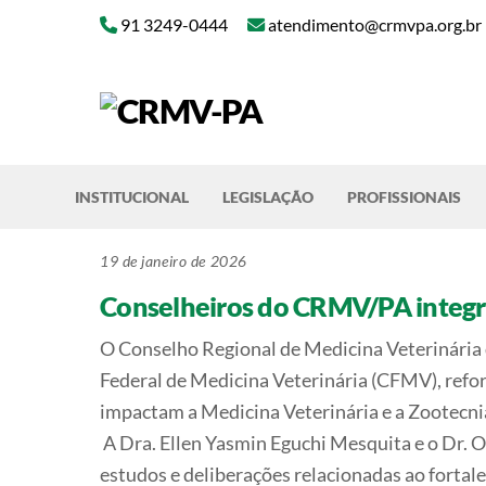
Skip
91 3249-0444
atendimento@crmvpa.org.br
to
content
INSTITUCIONAL
LEGISLAÇÃO
PROFISSIONAIS
19 de janeiro de 2026
Conselheiros do CRMV/PA integr
O Conselho Regional de Medicina Veterinária 
Federal de Medicina Veterinária (CFMV), refo
impactam a Medicina Veterinária e a Zootecni
A Dra. Ellen Yasmin Eguchi Mesquita e o Dr. 
estudos e deliberações relacionadas ao forta