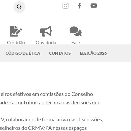
Instagram
Facebook
YouTube
Certidão
Ouvidoria
Fale
Negativa
do CRMV-PA
Conosco
CÓDIGO DE ÉTICA
CONTATOS
ELEIÇÃO 2026
heiros efetivos em comissões do Conselho
de e a contribuição técnica nas decisões que
V, colaborando de forma ativa nas discussões,
conselheiros do CRMV/PA nesses espaços