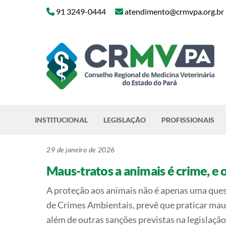
Skip
91 3249-0444
atendimento@crmvpa.org.br
to
content
INSTITUCIONAL
LEGISLAÇÃO
PROFISSIONAIS
29 de janeiro de 2026
Maus-tratos a animais é crime, e 
A proteção aos animais não é apenas uma quest
de Crimes Ambientais, prevê que praticar maus
além de outras sanções previstas na legislaçã