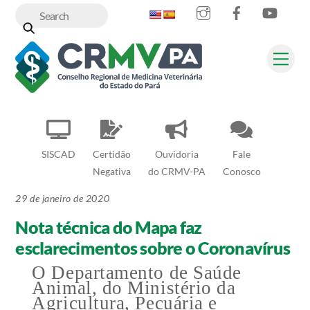
Instagram
Facebook
YouT
Skip
to
content
Me
SISCAD
Certidão
Ouvidoria
Fale
Negativa
do CRMV-PA
Conosco
29 de janeiro de 2020
Nota técnica do Mapa faz
esclarecimentos sobre o Coronavírus
O Departamento de Saúde
Animal, do Ministério da
Agricultura, Pecuária e