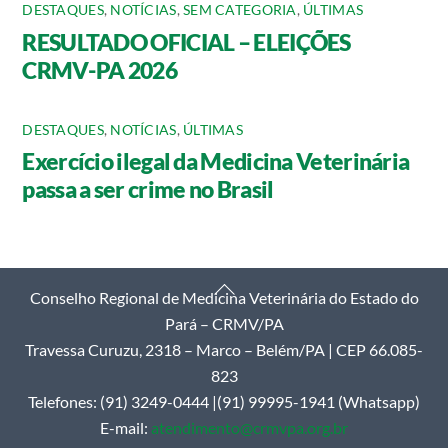
DESTAQUES
,
NOTÍCIAS
,
SEM CATEGORIA
,
ÚLTIMAS
RESULTADO OFICIAL – ELEIÇÕES
CRMV-PA 2026
DESTAQUES
,
NOTÍCIAS
,
ÚLTIMAS
Exercício ilegal da Medicina Veterinária
passa a ser crime no Brasil
Back
Conselho Regional de Medicina Veterinária do Estado do
To
Pará – CRMV/PA
Top
Travessa Curuzu, 2318 – Marco – Belém/PA | CEP 66.085-
823
Telefones: (91) 3249-0444 |(91) 99995-1941 (Whatsapp)
E-mail:
atendimento@crmvpa.org.br