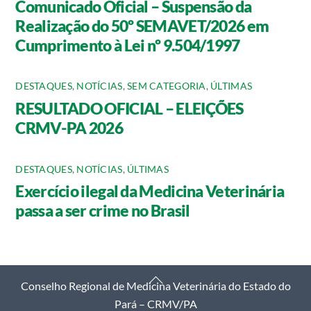
Comunicado Oficial – Suspensão da
Realização do 50º SEMAVET/2026 em
Cumprimento à Lei nº 9.504/1997
DESTAQUES
,
NOTÍCIAS
,
SEM CATEGORIA
,
ÚLTIMAS
RESULTADO OFICIAL – ELEIÇÕES
CRMV-PA 2026
DESTAQUES
,
NOTÍCIAS
,
ÚLTIMAS
Exercício ilegal da Medicina Veterinária
passa a ser crime no Brasil
Back
Conselho Regional de Medicina Veterinária do Estado do
To
Pará – CRMV/PA