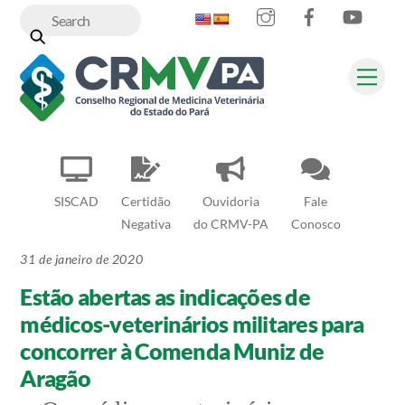
Instagram
Facebook
YouT
Skip
to
content
Me
SISCAD
Certidão
Ouvidoria
Fale
Negativa
do CRMV-PA
Conosco
31 de janeiro de 2020
Estão abertas as indicações de
médicos-veterinários militares para
concorrer à Comenda Muniz de
Aragão