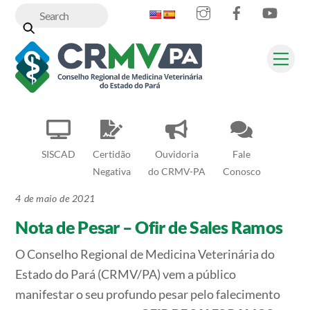
Instagram
Facebook
YouT
Skip
to
content
Me
SISCAD
Certidão
Ouvidoria
Fale
Negativa
do CRMV-PA
Conosco
4 de maio de 2021
Nota de Pesar – Ofir de Sales Ramos
O Conselho Regional de Medicina Veterinária do
Estado do Pará (CRMV/PA) vem a público
manifestar o seu profundo pesar pelo falecimento