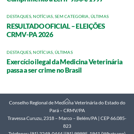
DESTAQUES
,
NOTÍCIAS
,
SEM CATEGORIA
,
ÚLTIMAS
RESULTADO OFICIAL – ELEIÇÕES
CRMV-PA 2026
DESTAQUES
,
NOTÍCIAS
,
ÚLTIMAS
Exercício ilegal da Medicina Veterinária
passa a ser crime no Brasil
Back
Conselho Regional de Medicina Veterinária do Estado do
To
Pará – CRMV/PA
Top
Travessa Curuzu, 2318 – Marco – Belém/PA | CEP 66.085-
823
Telefones: (91) 3249-0444 |(91) 99995-1941 (Whatsapp)