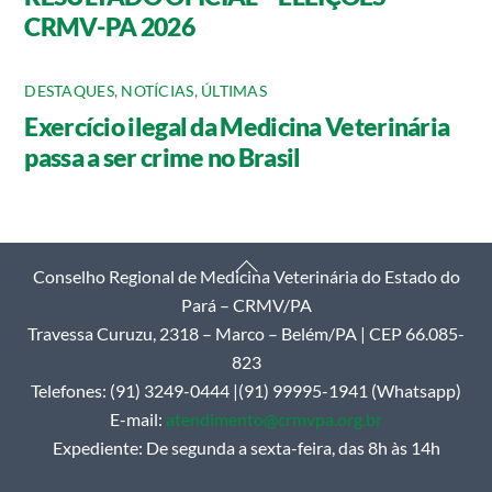
CRMV-PA 2026
DESTAQUES
,
NOTÍCIAS
,
ÚLTIMAS
Exercício ilegal da Medicina Veterinária
passa a ser crime no Brasil
Back
Conselho Regional de Medicina Veterinária do Estado do
To
Pará – CRMV/PA
Top
Travessa Curuzu, 2318 – Marco – Belém/PA | CEP 66.085-
823
Telefones: (91) 3249-0444 |(91) 99995-1941 (Whatsapp)
E-mail:
atendimento@crmvpa.org.br
Expediente: De segunda a sexta-feira, das 8h às 14h