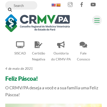
Instagram
Facebook
YouT
Skip
to
content
Me
SISCAD
Certidão
Ouvidoria
Fale
Negativa
do CRMV-PA
Conosco
4 de maio de 2021
Feliz Páscoa!
O CRMV/PA deseja a você e a sua família uma Feliz
Páscoa!