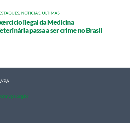
ESTAQUES
,
NOTÍCIAS
,
ÚLTIMAS
xercício ilegal da Medicina
eterinária passa a ser crime no Brasil
MV/PA
crmvpa.org.br