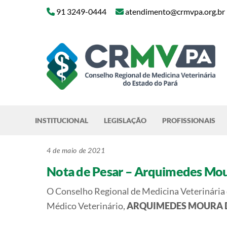
Skip
91 3249-0444
atendimento@crmvpa.org.br
to
content
INSTITUCIONAL
LEGISLAÇÃO
PROFISSIONAIS
4 de maio de 2021
Nota de Pesar – Arquimedes Mou
O Conselho Regional de Medicina Veterinária 
Médico Veterinário,
ARQUIMEDES MOURA 