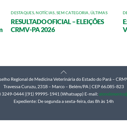
DESTAQUES
,
NOTÍCIAS
,
SEM CATEGORIA
,
ÚLTIMAS
D
RESULTADO OFICIAL – ELEIÇÕES
E
m
CRMV-PA 2026
V
Back
elho Regional de Medicina Veterinária do Estado do Pará – CR
To
Travessa Curuzu, 2318 – Marco – Belém/PA | CEP 66.085-823
Top
1) 3249-0444 |(91) 99995-1941 (Whatsapp) E-mail:
atendimento@
Expediente: De segunda a sexta-feira, das 8h às 14h