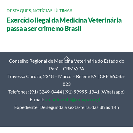
DESTAQUES
,
NOTÍCIAS
,
ÚLTIMAS
Exercício ilegal da Medicina Veterinária
passa a ser crime no Brasil
Back
Conselho Regional de Medicina Veterinária do Estado do
To
Pará – CRMV/PA
Top
Travessa Curuzu, 2318 – Marco – Belém/PA | CEP 66.085-
823
Telefones: (91) 3249-0444 |(91) 99995-1941 (Whatsapp)
E-mail:
atendimento@crmvpa.org.br
Expediente: De segunda a sexta-feira, das 8h às 14h