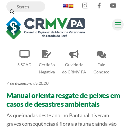
Instagram
Facebook
YouT
Skip
to
content
Me
SISCAD
Certidão
Ouvidoria
Fale
Negativa
do CRMV-PA
Conosco
7 de dezembro de 2020
Manual orienta resgate de peixes em
casos de desastres ambientais
As queimadas deste ano, no Pantanal, tiveram
graves consequências à flora a à fauna e ainda vão