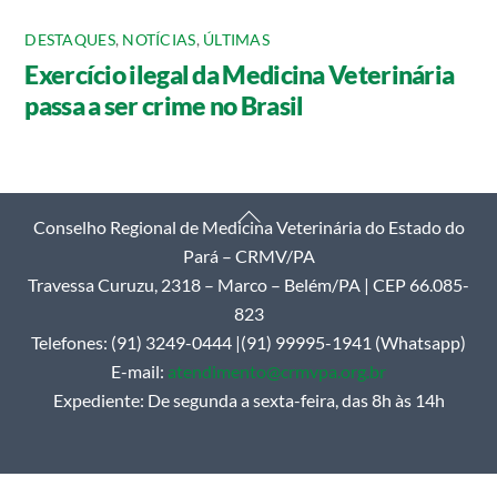
DESTAQUES
,
NOTÍCIAS
,
ÚLTIMAS
Exercício ilegal da Medicina Veterinária
passa a ser crime no Brasil
Back
Conselho Regional de Medicina Veterinária do Estado do
To
Pará – CRMV/PA
Top
Travessa Curuzu, 2318 – Marco – Belém/PA | CEP 66.085-
823
Telefones: (91) 3249-0444 |(91) 99995-1941 (Whatsapp)
E-mail:
atendimento@crmvpa.org.br
Expediente: De segunda a sexta-feira, das 8h às 14h