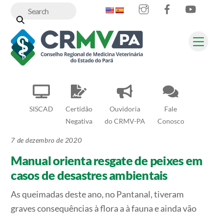
Instagram
Facebook
YouT
Skip
to
content
Me
SISCAD
Certidão
Ouvidoria
Fale
Negativa
do CRMV-PA
Conosco
7 de dezembro de 2020
Manual orienta resgate de peixes em
casos de desastres ambientais
As queimadas deste ano, no Pantanal, tiveram
graves consequências à flora a à fauna e ainda vão