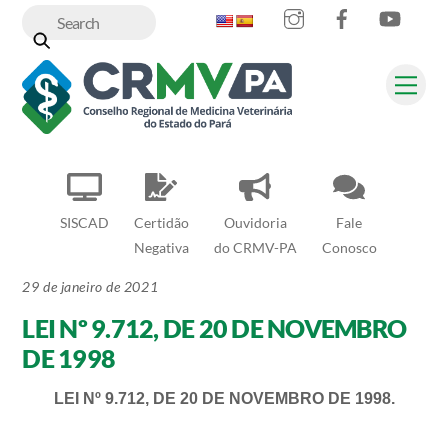
Instagram
Facebook
YouT
Skip
to
content
Me
SISCAD
Certidão
Ouvidoria
Fale
Negativa
do CRMV-PA
Conosco
29 de janeiro de 2021
LEI Nº 9.712, DE 20 DE NOVEMBRO
DE 1998
LEI Nº 9.712, DE 20 DE NOVEMBRO DE 1998.