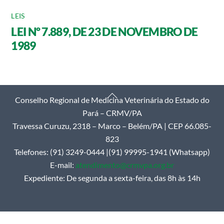
LEIS
LEI Nº 7.889, DE 23 DE NOVEMBRO DE
1989
Back
Conselho Regional de Medicina Veterinária do Estado do
To
Pará – CRMV/PA
Top
Travessa Curuzu, 2318 – Marco – Belém/PA | CEP 66.085-
823
Telefones: (91) 3249-0444 |(91) 99995-1941 (Whatsapp)
E-mail:
atendimento@crmvpa.org.br
Expediente: De segunda a sexta-feira, das 8h às 14h