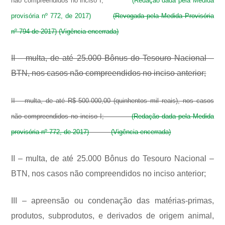
não compreendidos no inciso I;
(Redação dada pela Medida
provisória nº 772, de 2017)
(Revogada pela Medida Provisória
nº 794 de 2017)
(Vigência encerrada)
II – multa, de até 25.000 Bônus do Tesouro Nacional –
BTN, nos casos não compreendidos no inciso anterior;
II – multa, de até R$ 500.000,00 (quinhentos mil reais), nos casos
não compreendidos no inciso I;
(Redação dada pela Medida
provisória nº 772, de 2017)
(Vigência encerrada)
II – multa, de até 25.000 Bônus do Tesouro Nacional –
BTN, nos casos não compreendidos no inciso anterior;
III – apreensão ou condenação das matérias-primas,
produtos, subprodutos, e derivados de origem animal,