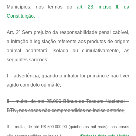
Municípios, nos termos do
art. 23, inciso II, da
Constituição.
Art. 2º Sem prejuízo da responsabilidade penal cabível,
a infração à legislação referente aos produtos de origem
animal acarretará, isolada ou cumulativamente, as
seguintes sanções:
I – advertência, quando o infrator for primário e não tiver
agido com dolo ou má-fé;
II – multa, de até 25.000 Bônus do Tesouro Nacional –
BTN, nos casos não compreendidos no inciso anterior;
II – multa, de até R$ 500.000,00 (quinhentos mil reais), nos casos