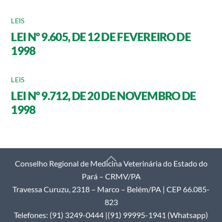
LEIS
LEI Nº 9.605, DE 12 DE FEVEREIRO DE
1998
LEIS
LEI Nº 9.712, DE 20 DE NOVEMBRO DE
1998
Back
Conselho Regional de Medicina Veterinária do Estado do
To
Pará – CRMV/PA
Top
Travessa Curuzu, 2318 – Marco – Belém/PA | CEP 66.085-
823
Telefones: (91) 3249-0444 |(91) 99995-1941 (Whatsapp)