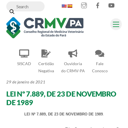
Instagram
Facebook
YouT
Skip
to
content
Me
SISCAD
Certidão
Ouvidoria
Fale
Negativa
do CRMV-PA
Conosco
29 de janeiro de 2021
LEI Nº 7.889, DE 23 DE NOVEMBRO
DE 1989
LEI Nº 7.889, DE 23 DE NOVEMBRO DE 1989
.