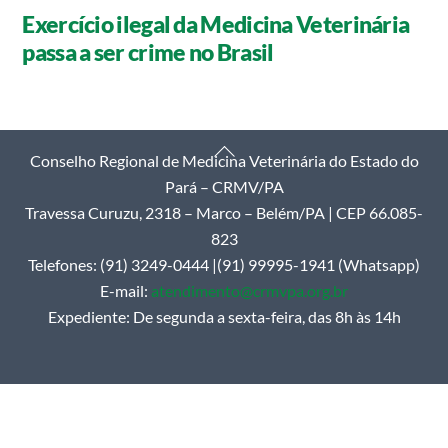
Exercício ilegal da Medicina Veterinária
passa a ser crime no Brasil
Back
Conselho Regional de Medicina Veterinária do Estado do
To
Pará – CRMV/PA
Top
Travessa Curuzu, 2318 – Marco – Belém/PA | CEP 66.085-
823
Telefones: (91) 3249-0444 |(91) 99995-1941 (Whatsapp)
E-mail:
atendimento@crmvpa.org.br
Expediente: De segunda a sexta-feira, das 8h às 14h