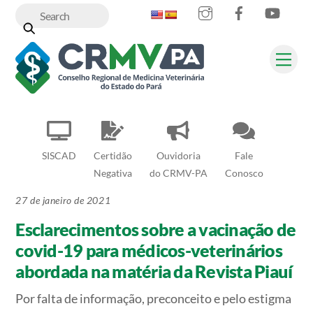
Instagram
Facebook
YouT
Skip
to
content
Me
SISCAD
Certidão
Ouvidoria
Fale
Negativa
do CRMV-PA
Conosco
27 de janeiro de 2021
Esclarecimentos sobre a vacinação de
covid-19 para médicos-veterinários
abordada na matéria da Revista Piauí
Por falta de informação, preconceito e pelo estigma