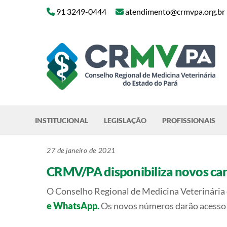
Skip
91 3249-0444
atendimento@crmvpa.org.br
to
content
INSTITUCIONAL
LEGISLAÇÃO
PROFISSIONAIS
27 de janeiro de 2021
CRMV/PA disponibiliza novos ca
O Conselho Regional de Medicina Veterinária d
e WhatsApp.
Os novos números darão acesso di