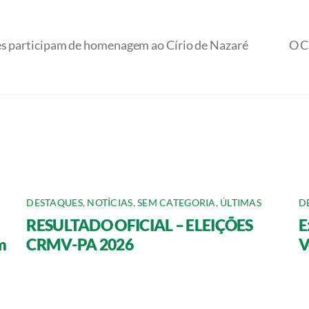
res participam de homenagem ao Círio de Nazaré
O C
DESTAQUES
,
NOTÍCIAS
,
SEM CATEGORIA
,
ÚLTIMAS
D
RESULTADO OFICIAL – ELEIÇÕES
E
m
CRMV-PA 2026
V