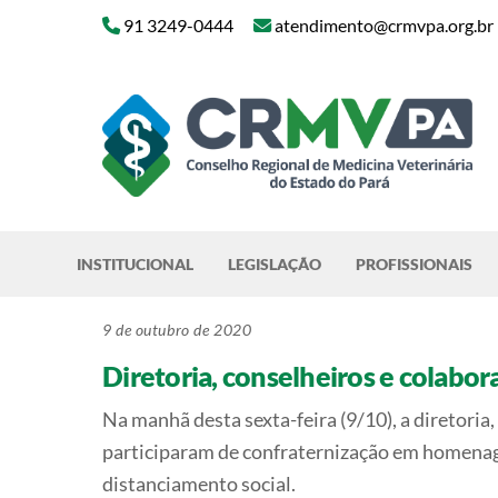
Skip
91 3249-0444
atendimento@crmvpa.org.br
to
content
INSTITUCIONAL
LEGISLAÇÃO
PROFISSIONAIS
9 de outubro de 2020
Diretoria, conselheiros e colab
Na manhã desta sexta-feira (9/10), a diretori
participaram de confraternização em homenage
distanciamento social.