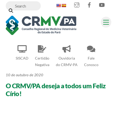
Instagram
Facebook
YouT
Skip
to
content
Me
SISCAD
Certidão
Ouvidoria
Fale
Negativa
do CRMV-PA
Conosco
10 de outubro de 2020
O CRMV/PA deseja a todos um Feliz
Círio!