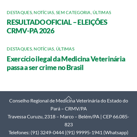
DESTAQUES
,
NOTÍCIAS
,
SEM CATEGORIA
,
ÚLTIMAS
RESULTADO OFICIAL – ELEIÇÕES
CRMV-PA 2026
DESTAQUES
,
NOTÍCIAS
,
ÚLTIMAS
Exercício ilegal da Medicina Veterinária
passa a ser crime no Brasil
Back
Conselho Regional de Medicina Veterinária do Estado do
To
Pará – CRMV/PA
Top
Travessa Curuzu, 2318 – Marco – Belém/PA | CEP 66.085-
823
Telefones: (91) 3249-0444 |(91) 99995-1941 (Whatsapp)